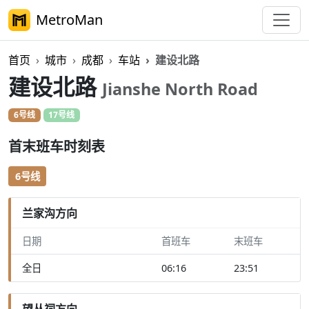
MetroMan
首页
城市
成都
车站
建设北路
建设北路
Jianshe North Road
6号线
17号线
首末班车时刻表
6号线
兰家沟方向
日期
首班车
末班车
全日
06:16
23:51
望丛祠方向