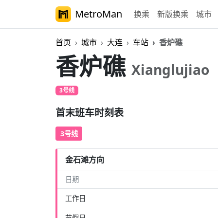
MetroMan
换乘
新版换乘
城市
首页
城市
大连
车站
香炉礁
香炉礁
Xianglujiao
3号线
首末班车时刻表
3号线
金石滩方向
日期
工作日
节假日