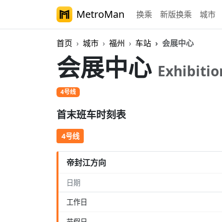
MetroMan
换乘
新版换乘
城市
首页
城市
福州
车站
会展中心
会展中心
Exhibitio
4号线
首末班车时刻表
4号线
帝封江方向
日期
工作日
节假日