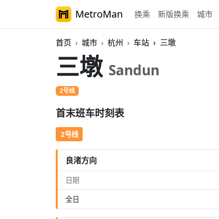
MetroMan
换乘
新版换乘
城市
首页
城市
杭州
车站
三墩
三墩
Sandun
2号线
首末班车时刻表
2号线
良渚方向
日期
全日