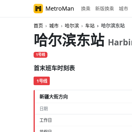
MetroMan
换乘
新版换乘
城市
首页
城市
哈尔滨
车站
哈尔滨东站
哈尔滨东站
Harbi
1号线
首末班车时刻表
1号线
新疆大街方向
日期
工作日
节假日