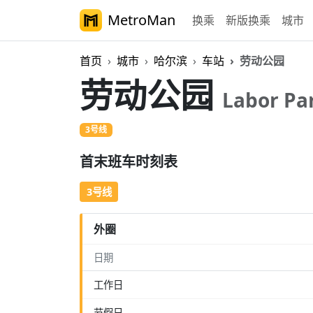
MetroMan
换乘
新版换乘
城市
首页
城市
哈尔滨
车站
劳动公园
劳动公园
Labor Pa
3号线
首末班车时刻表
3号线
外圈
日期
工作日
节假日