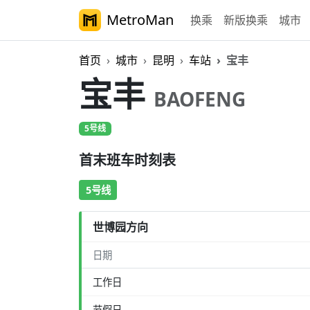
MetroMan
换乘
新版换乘
城市
首页
城市
昆明
车站
宝丰
宝丰
BAOFENG
5号线
首末班车时刻表
5号线
世博园方向
日期
工作日
节假日