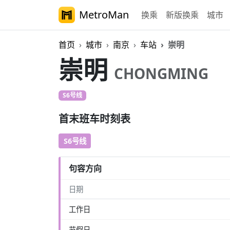
MetroMan
换乘
新版换乘
城市
首页
城市
南京
车站
崇明
崇明
CHONGMING
S6号线
首末班车时刻表
S6号线
句容方向
日期
工作日
节假日