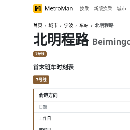
MetroMan
换乘
新版换乘
城市
首页
城市
宁波
车站
北明程路
北明程路
Beiming
7号线
首末班车时刻表
7号线
俞范方向
日期
工作日
节假日