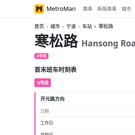
MetroMan
换乘
新版换乘
城市
首页
城市
宁波
车站
寒松路
寒松路
Hansong Ro
8号线
首末班车时刻表
8号线
开元路方向
日期
工作日
节假日