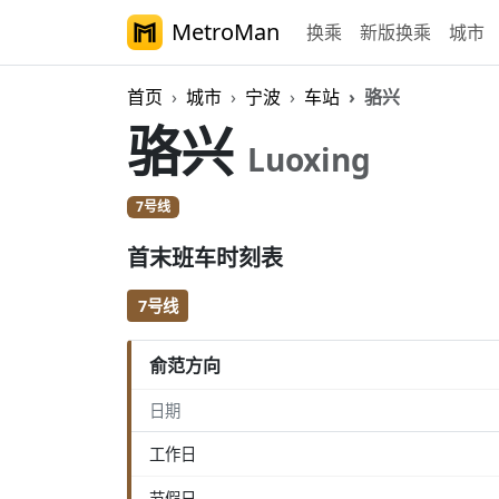
MetroMan
换乘
新版换乘
城市
首页
城市
宁波
车站
骆兴
骆兴
Luoxing
7号线
首末班车时刻表
7号线
俞范方向
日期
工作日
节假日