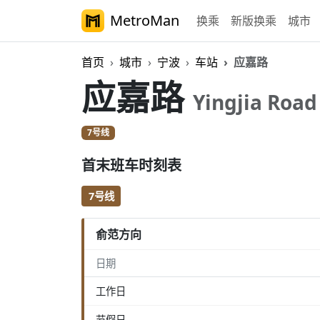
MetroMan
换乘
新版换乘
城市
首页
城市
宁波
车站
应嘉路
应嘉路
Yingjia Road
7号线
首末班车时刻表
7号线
俞范方向
日期
工作日
节假日