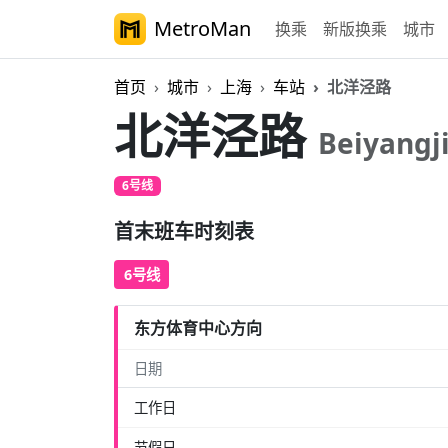
MetroMan
换乘
新版换乘
城市
首页
城市
上海
车站
北洋泾路
北洋泾路
Beiyangj
6号线
首末班车时刻表
6号线
东方体育中心方向
日期
工作日
节假日