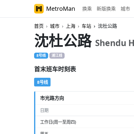
MetroMan
换乘
新版换乘
城市
首页
城市
上海
车站
沈杜公路
沈杜公路
Shendu 
8号线
浦江线
首末班车时刻表
8号线
市光路方向
日期
工作日(周一至周四)
周五