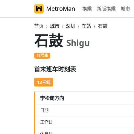
MetroMan
换乘
新版换乘
城市
首页
城市
深圳
车站
石鼓
石鼓
Shigu
13号线
首末班车时刻表
13号线
李松蓢方向
日期
工作日
休息日