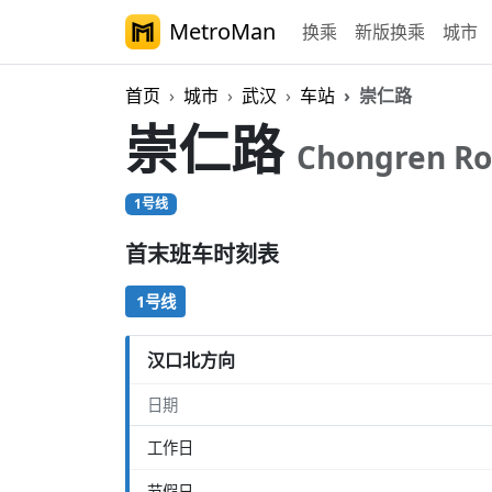
MetroMan
换乘
新版换乘
城市
首页
城市
武汉
车站
崇仁路
崇仁路
Chongren R
1号线
首末班车时刻表
1号线
汉口北方向
日期
工作日
节假日