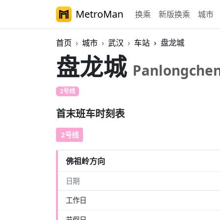
MetroMan
换乘
新版换乘
城市
首页
城市
武汉
车站
盘龙城
盘龙城
Panlongche
2号线
首末班车时刻表
2号线
佛祖岭方向
日期
工作日
节假日