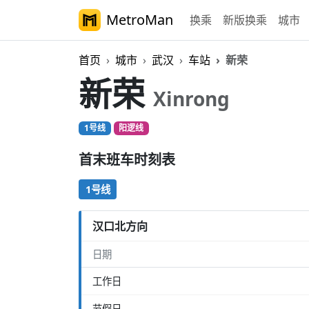
MetroMan
换乘
新版换乘
城市
首页
城市
武汉
车站
新荣
新荣
Xinrong
1号线
阳逻线
首末班车时刻表
1号线
汉口北方向
日期
工作日
节假日