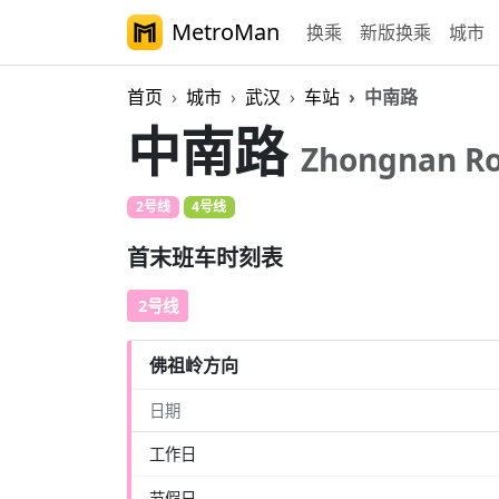
MetroMan
换乘
新版换乘
城市
首页
城市
武汉
车站
中南路
中南路
Zhongnan R
2号线
4号线
首末班车时刻表
2号线
佛祖岭方向
日期
工作日
节假日