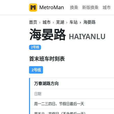
MetroMan
换乘
新版换乘
城市
首页
城市
芜湖
车站
海晏路
海晏路
HAIYANLU
2号线
首末班车时刻表
2号线
万春湖路方向
日期
周一二三四日、节假日最后一天
周五六、节假日（不含最后一天）