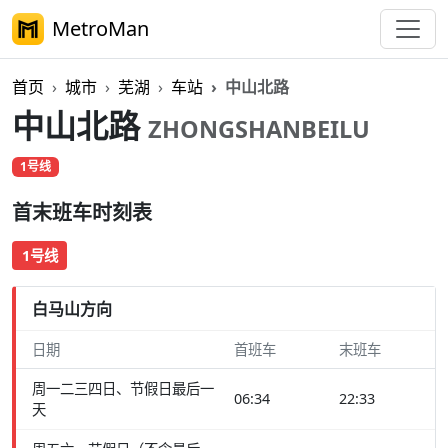
MetroMan
首页
城市
芜湖
车站
中山北路
中山北路
ZHONGSHANBEILU
1号线
首末班车时刻表
1号线
白马山方向
日期
首班车
末班车
周一二三四日、节假日最后一
06:34
22:33
天