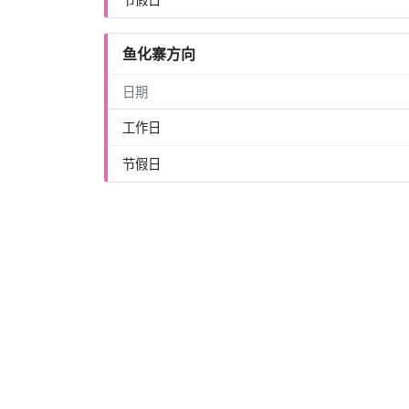
鱼化寨方向
日期
工作日
节假日