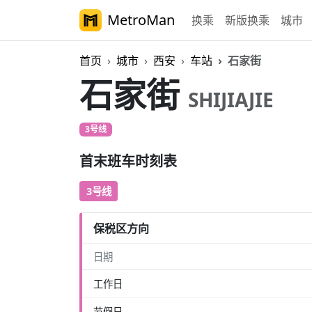
MetroMan
换乘
新版换乘
城市
首页
城市
西安
车站
石家街
石家街
SHIJIAJIE
3号线
首末班车时刻表
3号线
保税区方向
日期
工作日
节假日