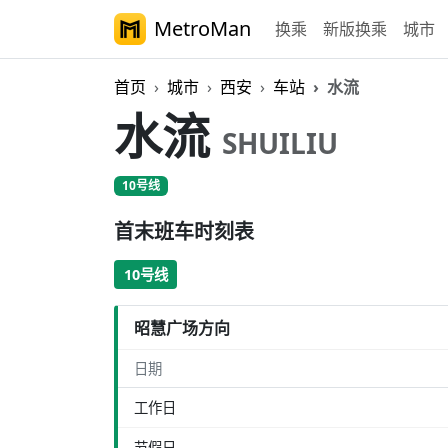
MetroMan
换乘
新版换乘
城市
首页
城市
西安
车站
水流
水流
SHUILIU
10号线
首末班车时刻表
10号线
昭慧广场方向
日期
工作日
节假日