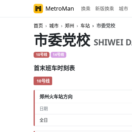
MetroMan
换乘
新版换乘
城市
首页
城市
郑州
车站
市委党校
市委党校
SHIWEI 
10号线
14号线
首末班车时刻表
10号线
郑州火车站方向
日期
全日