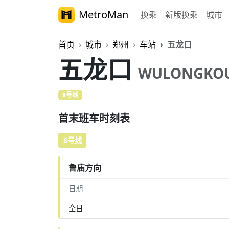
MetroMan
换乘
新版换乘
城市
首页
城市
郑州
车站
五龙口
五龙口
WULONGKO
8号线
首末班车时刻表
8号线
鲁庙方向
日期
全日