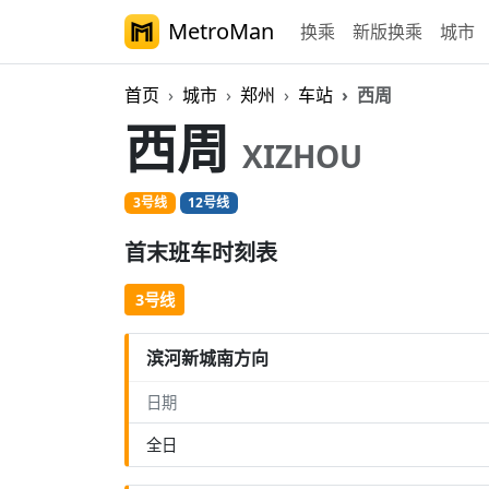
MetroMan
换乘
新版换乘
城市
首页
城市
郑州
车站
西周
西周
XIZHOU
3号线
12号线
首末班车时刻表
3号线
滨河新城南方向
日期
全日