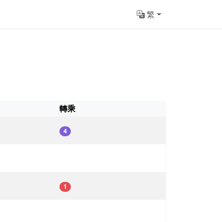
繁
轉乘
4
1