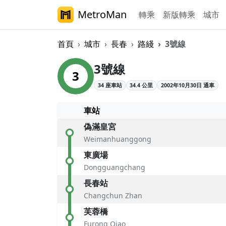
MetroMan
轉乘
新版轉乘
城市
首頁
城市
長春
路綫
3號線
長春軌道交通3號
3號線
3
34 座車站
34.4 公里
2002年10月30日 通車
車站
偽滿皇宮
Weimanhuanggong
東廣場
Dongguangchang
長春站
Changchun Zhan
芙蓉橋
Furong Qiao