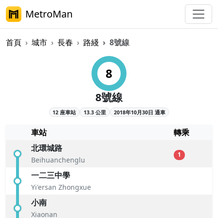
MetroMan
首頁
城市
長春
路綫
8號線
長春軌道交通8號線概覽
8
8號線
12 座車站
13.3 公里
2018年10月30日 通車
車站
轉乘
北環城路
1
Beihuanchenglu
一二三中學
Yi'ersan Zhongxue
小南
Xiaonan