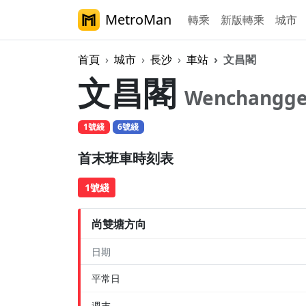
MetroMan
轉乘
新版轉乘
城市
首頁
城市
長沙
車站
文昌閣
文昌閣
Wenchangg
1號綫
6號綫
首末班車時刻表
1號綫
尚雙塘方向
日期
平常日
週末