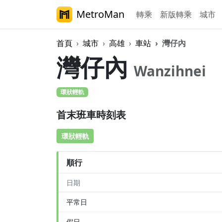
MetroMan
轉乘
新版轉乘
城市
首頁
城市
高雄
車站
灣仔內
灣仔內
Wanzihnei
環狀輕軌
首末班車時刻表
環狀輕軌
順行
日期
平常日
假日