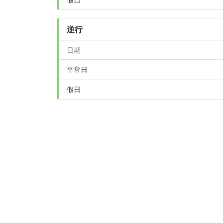
逆行
日期
平常日
假日