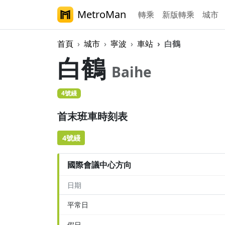
MetroMan
轉乘
新版轉乘
城市
首頁
城市
寧波
車站
白鶴
白鶴
Baihe
4號綫
首末班車時刻表
4號綫
國際會議中心方向
日期
平常日
假日