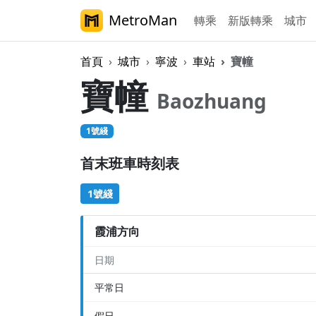
MetroMan
轉乘
新版轉乘
城市
首頁
城市
寧波
車站
寶幢
寶幢
Baozhuang
1號綫
首末班車時刻表
1號綫
霞浦方向
日期
平常日
假日