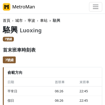
MetroMan
首頁
城市
寧波
車站
駱興
駱興
Luoxing
7號綫
首末班車時刻表
7號綫
俞範方向
日期
首班車
末班車
平常日
06:26
22:45
假日
06:26
22:45