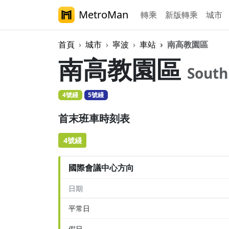
MetroMan
轉乘
新版轉乘
城市
首頁
城市
寧波
車站
南高教園區
南高教園區
South
4號綫
5號綫
首末班車時刻表
4號綫
國際會議中心方向
日期
平常日
假日