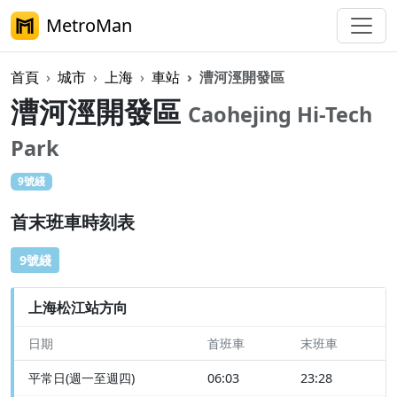
MetroMan
首頁
城市
上海
車站
漕河涇開發區
漕河涇開發區
Caohejing Hi-Tech
Park
9號綫
首末班車時刻表
9號綫
上海松江站方向
日期
首班車
末班車
平常日(週一至週四)
06:03
23:28