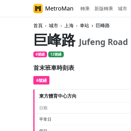
MetroMan
轉乘
新版轉乘
城市
首頁
城市
上海
車站
巨峰路
巨峰路
Jufeng Road
6號綫
12號綫
首末班車時刻表
6號綫
東方體育中心方向
日期
平常日
假日