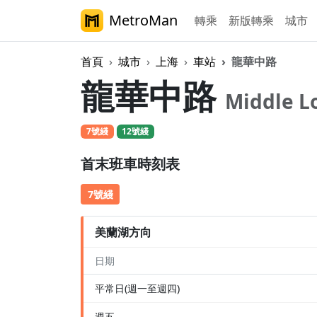
MetroMan
轉乘
新版轉乘
城市
首頁
城市
上海
車站
龍華中路
龍華中路
Middle L
7號綫
12號綫
首末班車時刻表
7號綫
美蘭湖方向
日期
平常日(週一至週四)
週五