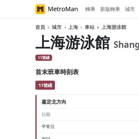
MetroMan
轉乘
新版轉乘
城市
首頁
城市
上海
車站
上海游泳館
上海游泳館
Shang
11號綫
首末班車時刻表
11號綫
嘉定北方向
日期
平常日
假日