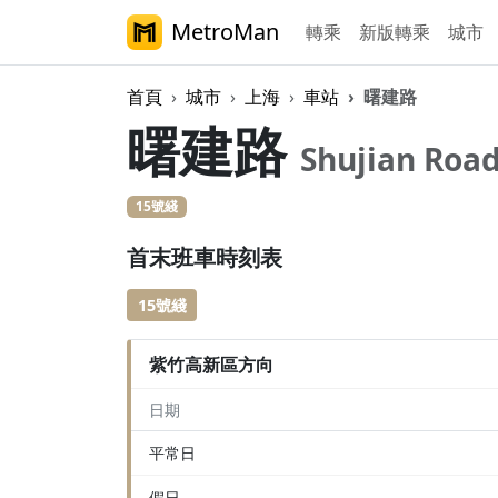
MetroMan
轉乘
新版轉乘
城市
首頁
城市
上海
車站
曙建路
曙建路
Shujian Roa
15號綫
首末班車時刻表
15號綫
紫竹高新區方向
日期
平常日
假日