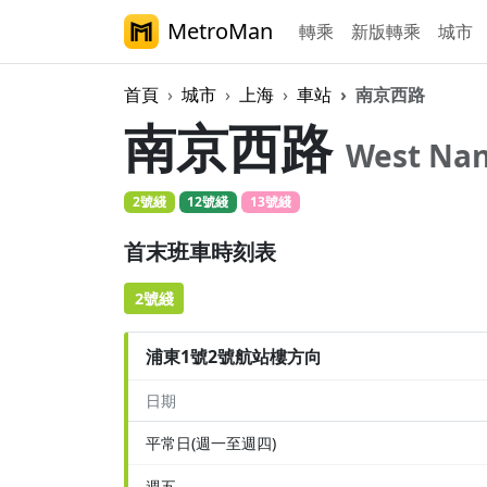
MetroMan
轉乘
新版轉乘
城市
首頁
城市
上海
車站
南京西路
南京西路
West Nan
2號綫
12號綫
13號綫
首末班車時刻表
2號綫
浦東1號2號航站樓方向
日期
平常日(週一至週四)
週五