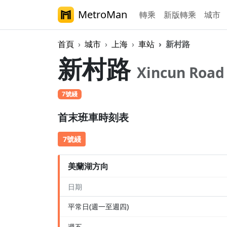
MetroMan
轉乘
新版轉乘
城市
首頁
城市
上海
車站
新村路
新村路
Xincun Road
7號綫
首末班車時刻表
7號綫
美蘭湖方向
日期
平常日(週一至週四)
週五