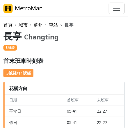
MetroMan
首頁
城市
蘇州
車站
長亭
長亭
Changting
3號綫
首末班車時刻表
3號綫/11號綫
花橋方向
日期
首班車
末班車
平常日
05:41
22:27
假日
05:41
22:27