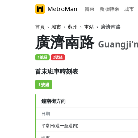
MetroMan
轉乘
新版轉乘
城市
首頁
城市
蘇州
車站
廣濟南路
廣濟南路
Guangji'
1號綫
2號綫
首末班車時刻表
1號綫
鐘南街方向
日期
平常日(週一至週四)
週五