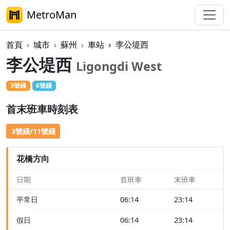
MetroMan
首頁
城市
蘇州
車站
李公堤西
李公堤西
Ligongdi West
3號綫
6號綫
首末班車時刻表
3號綫/11號綫
花橋方向
日期
首班車
末班車
平常日
06:14
23:14
假日
06:14
23:14