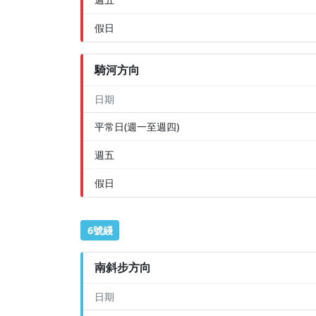
假日
騎河方向
日期
平常日(週一至週四)
週五
假日
6號綫
南斜步方向
日期