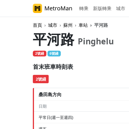
MetroMan
轉乘
新版轉乘
城市
首頁
城市
蘇州
車站
平河路
平河路
Pinghelu
2號綫
6號綫
首末班車時刻表
2號綫
桑田島方向
日期
平常日(週一至週四)
週五