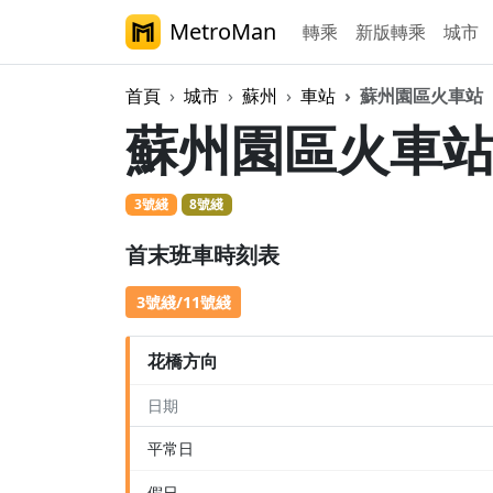
MetroMan
轉乘
新版轉乘
城市
首頁
城市
蘇州
車站
蘇州園區火車站
蘇州園區火車
3號綫
8號綫
首末班車時刻表
3號綫/11號綫
花橋方向
日期
平常日
假日