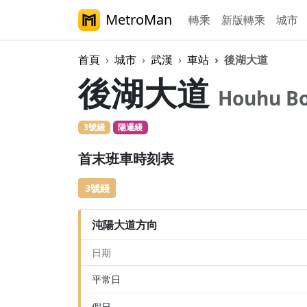
MetroMan
轉乘
新版轉乘
城市
首頁
城市
武漢
車站
後湖大道
後湖大道
Houhu Bo
3號綫
陽邏綫
首末班車時刻表
3號綫
沌陽大道方向
日期
平常日
假日