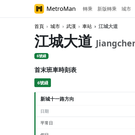
MetroMan
轉乘
新版轉乘
城市
首頁
城市
武漢
車站
江城大道
江城大道
Jiangche
6號綫
首末班車時刻表
6號綫
新城十一路方向
日期
平常日
假日