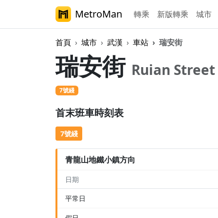
MetroMan
轉乘
新版轉乘
城市
首頁
城市
武漢
車站
瑞安街
瑞安街
Ruian Street
7號綫
首末班車時刻表
7號綫
青龍山地鐵小鎮方向
日期
平常日
假日