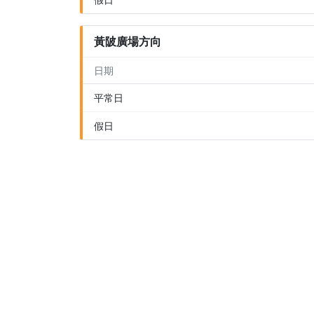
黃陂廣場方向
日期
平常日
假日