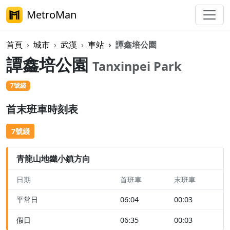
MetroMan
首頁
城市
武漢
車站
譚鑫培公園
譚鑫培公園
Tanxinpei Park
7號綫
首末班車時刻表
7號綫
青龍山地鐵小鎮方向
日期
首班車
末班車
平常日
06:04
00:03
假日
06:35
00:03